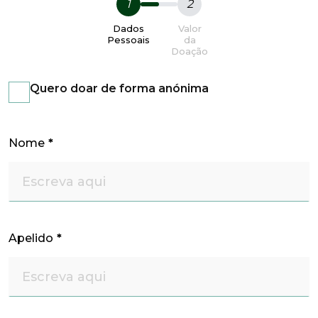
1
2
Dados
Valor
Pessoais
da
Doação
Quero doar de forma anónima
Nome
*
Apelido
*