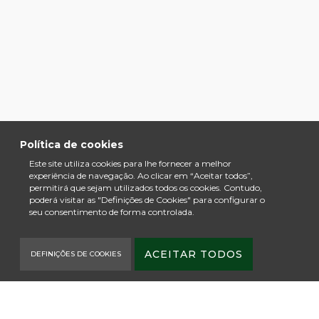
Política de cookies
Este site utiliza cookies para lhe fornecer a melhor
experiência de navegação. Ao clicar em “Aceitar todos”,
permitirá que sejam utilizados todos os cookies. Contudo,
poderá visitar as "Definições de Cookies" para configurar o
seu consentimento de forma controlada.
ACEITAR TODOS
DEFINIÇÕES DE COOKIES