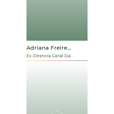
Adriana Freire
Nogueira
Ex-Diretora Geral Da
Cultura Algarve (2019-2023)