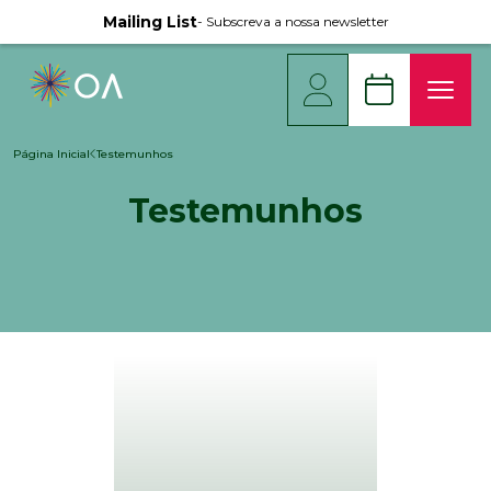
Mailing List
- Subscreva a nossa newsletter
Página Inicial
Testemunhos
Testemunhos